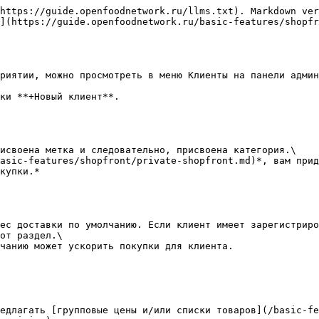
https://guide.openfoodnetwork.ru/llms.txt). Markdown ver
](https://guide.openfoodnetwork.ru/basic-features/shopfr
риятии, можно просмотреть в меню Клиенты на панели админ
ки **+Новый клиент**.

исвоена метка и следовательно, присвоена категория.\

asic-features/shopfront/private-shopfront.md)*, вам прид
купки.*

ес доставки по умолчанию. Если клиент имеет зарегистриро
от раздел.\

чанию может ускорить покупки для клиента.

едлагать [групповые цены и/или списки товаров](/basic-fe