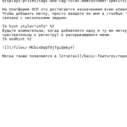
displays-prices/tags-and-tag-rules.md#customer-specific
На платформе ОСП это достигается назначением всем клиен
Чтобы добавить метку, просто введите ее имя в столбце '
связана с несколькими людьми.

{% hint style="info" %}

Будьте внимательны, когда добавляете одну и ту же метку
чувствительны к регистру) в раскрывающемся меню.

{% endhint %}

![](/files/-MCbcnDqQf9jTgiQmkyY)
