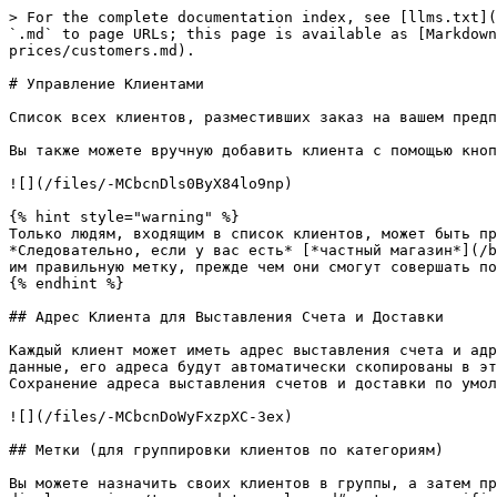
> For the complete documentation index, see [llms.txt](
`.md` to page URLs; this page is available as [Markdown
prices/customers.md).

# Управление Клиентами

Список всех клиентов, разместивших заказ на вашем предп
Вы также можете вручную добавить клиента с помощью кноп
![](/files/-MCbcnDls0ByX84lo9np)

{% hint style="warning" %}

Только людям, входящим в список клиентов, может быть пр
*Следовательно, если у вас есть* [*частный магазин*](/b
им правильную метку, прежде чем они смогут совершать по
{% endhint %}

## Адрес Клиента для Выставления Счета и Доставки

Каждый клиент может иметь адрес выставления счета и адр
данные, его адреса будут автоматически скопированы в эт
Сохранение адреса выставления счетов и доставки по умол
![](/files/-MCbcnDoWyFxzpXC-3ex)

## Метки (для группировки клиентов по категориям)

Вы можете назначить своих клиентов в группы, а затем пр