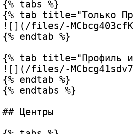
{% tabs %}

{% tab title="Только Пр
![](/files/-MCbcg403cfK
{% endtab %}

{% tab title="Профиль и
![](/files/-MCbcg41sdv7
{% endtab %}

{% endtabs %}

## Центры

{% tabs %}
