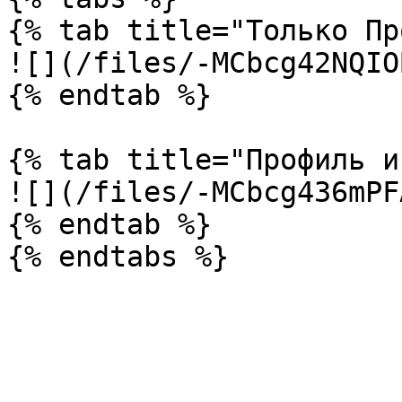
{% tab title="Только Пр
![](/files/-MCbcg42NQIO
{% endtab %}

{% tab title="Профиль и
![](/files/-MCbcg436mPF
{% endtab %}
