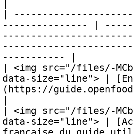
|

| ---------------------
--------------- | -----
-----------------------
-----------------------
----------- |

| <img src="/files/-MCb
data-size="line"> | [En
(https://guide.openfoodnetwork.org/)                                             
|

| <img src="/files/-MCb
data-size="line"> | [Ac
française du guide util